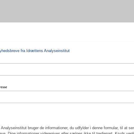
hedsbreve fra Idrættens Analyseinstitut
resse
Analyseinstitut bruger de informationer, du udfylder i denne formular, til at se
ve. Dine informationer videregives eller sælges ikke til tredjepart. Kryds venli