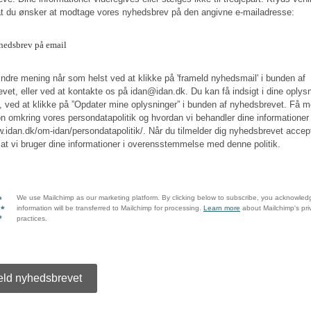
t du ønsker at modtage vores nyhedsbrev på den angivne e-mailadresse:
edsbrev på email
dre mening når som helst ved at klikke på 'frameld nyhedsmail' i bunden af
vet, eller ved at kontakte os på idan@idan.dk. Du kan få indsigt i dine oplys
, ved at klikke på ”Opdater mine oplysninger” i bunden af nyhedsbrevet. Få m
on omkring vores persondatapolitik og hvordan vi behandler dine informationer
w.idan.dk/om-idan/persondatapolitik/. Når du tilmelder dig nyhedsbrevet accep
 at vi bruger dine informationer i overensstemmelse med denne politik.
We use Mailchimp as our marketing platform. By clicking below to subscribe, you acknowled
information will be transferred to Mailchimp for processing.
Learn more
about Mailchimp's pri
practices.