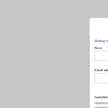
Modtag ny
Navn
Email ad
Samtykke
Idrættens 
nyhedsbre