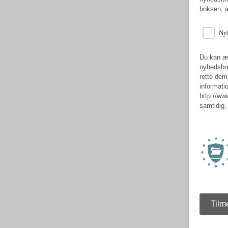
boksen, a
Nyh
Du kan æn
nyhedsbre
rette dem
informati
http://ww
samtidig,