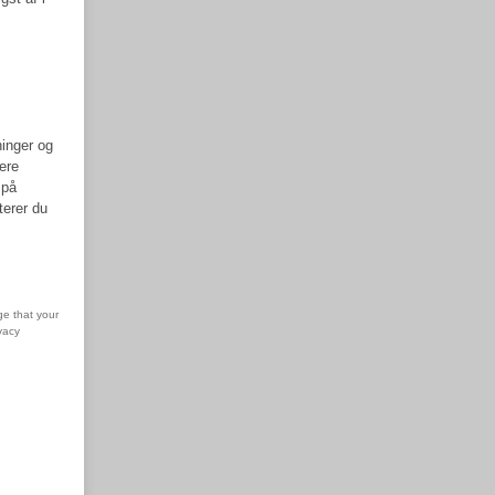
ninger og
ere
 på
terer du
ge that your
vacy